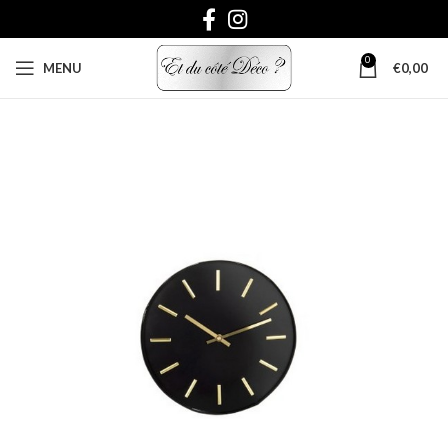
0
MENU
€
0,00